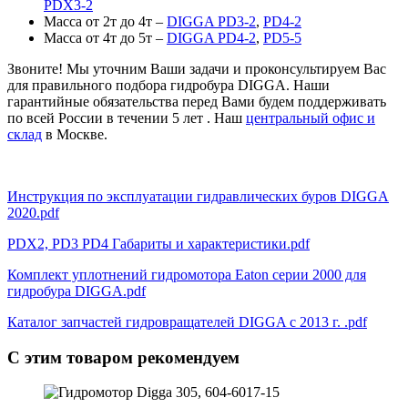
PDX3-2
Масса от 2т до 4т –
DIGGA PD3-2
,
PD4-2
Масса от 4т до 5т –
DIGGA PD4-2
,
PD5-5
Звоните! Мы уточним Ваши задачи и проконсультируем Вас
для правильного подбора гидробура DIGGA. Наши
гарантийные обязательства перед Вами будем поддерживать
по всей России в течении 5 лет . Наш
центральный офис и
склад
в Москве.
Инструкция по эксплуатации гидравлических буров DIGGA
2020.pdf
PDХ2, PD3 PD4 Габариты и характеристики.pdf
Комплект уплотнений гидромотора Eaton серии 2000 для
гидробура DIGGA.pdf
Каталог запчастей гидровращателей DIGGA c 2013 г. .pdf
С этим товаром рекомендуем