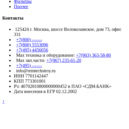
Фильтры
Прочее
Контакты
125424 г. Москва, шоссе Волоколамское, дом 73, офис
331
+7(800) -------
+7(800) 5553096
+7(495) 4456056
Max техника и оборудование:
+7(903) 363-58-80
Max зап.части:
+7(967) 235-61-20
+7(495) -------
info@remtechstroy.ru
ИНН 7701142447
КПП 773301001
Р\с 40702810800000000452 в ПАО «СДМ-БАНК»
Дата внесения в ЕГР 02.12.2002
↑