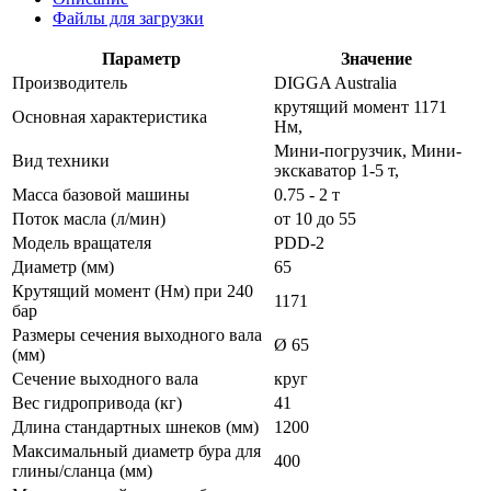
Файлы для загрузки
Параметр
Значение
Производитель
DIGGA Australia
крутящий момент 1171
Основная характеристика
Нм,
Мини-погрузчик, Мини-
Вид техники
экскаватор 1-5 т,
Масса базовой машины
0.75 - 2 т
Поток масла (л/мин)
от 10 до 55
Модель вращателя
PDD-2
Диаметр (мм)
65
Крутящий момент (Нм) при 240
1171
бар
Размеры сечения выходного вала
Ø 65
(мм)
Сечение выходного вала
круг
Вес гидропривода (кг)
41
Длина стандартных шнеков (мм)
1200
Максимальный диаметр бура для
400
глины/сланца (мм)