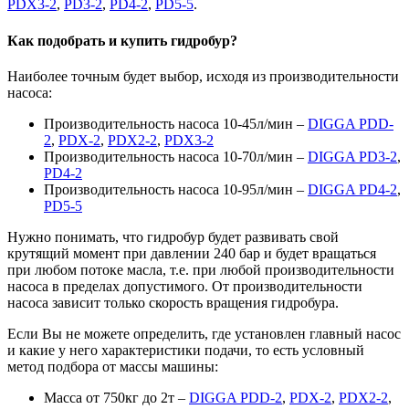
PDX3-2
,
PD3-2
,
PD4-2
,
PD5-5
.
Как подобрать и купить гидробур?
Наиболее точным будет выбор, исходя из производительности
насоса:
Производительность насоса 10-45л/мин –
DIGGA PDD-
2
,
PDX-2
,
PDX2-2
,
PDX3-2
Производительность насоса 10-70л/мин –
DIGGA PD3-2
,
PD4-2
Производительность насоса 10-95л/мин –
DIGGA PD4-2
,
PD5-5
Нужно понимать, что гидробур будет развивать свой
крутящий момент при давлении 240 бар и будет вращаться
при любом потоке масла, т.е. при любой производительности
насоса в пределах допустимого. От производительности
насоса зависит только скорость вращения гидробура.
Если Вы не можете определить, где установлен главный насос
и какие у него характеристики подачи, то есть условный
метод подбора от массы машины:
Масса от 750кг до 2т –
DIGGA PDD-2
,
PDX-2
,
PDX2-2
,