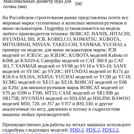
Максимальный диаметр бура для
500
почвы (мм)
На Российском строительном рынке представлены почти все
мировые марки гусеничных и колесных минипогрузчиков и
мини-экскаваторов. Гидробур устанавливается на модель
любого производителя техники: BOBCAT, HANIX, HITACHI,
HYUNDAI, IHI, JCB, KOBELCO, KOMATSU, KUBOTA,
MITSUBISHI, NISSAN, TAKEUCHI, YANMAR, YUCHAI, к
примеру на модели: для мини экскаваторов марок: JCB
моделей от JCB15C до JCB19C; KUBOTA моделей Kubota от
K008 до KX019-4; Caterpillar моделей от CAT 300.9 до CAT
301.7; YANMAR моделей от SV08 до SV18 и VIO-10; SANY
моделей от SY16C до SY20C; HYUNDAI моделей от R17z до
R18-9 и HX10A, HX85A; YUCHAI моделей от YC08 до YC18;
XCMG моделей от XE15 до XE18; BOBCAT моделей от E08
до E20z; для минипогрузчиков марок BOBCAT моделей от
S70 до S590 и T590, MT55; CASE моделей от SR130B до
SR175B; HYUNDAI моделей от HSL650 до HSL850; BAWOO
моделей M50, 720, от J57 до VJ57 и BSL330; и другие
аналогичные по весу, давлению и потоку в гидросистеме
машины любых производителей.
Преимущественно для работы на легких машинах используют
гидробуры следующих моделей:
PDD-2
,
PDX-2
,
PDX2-2
,