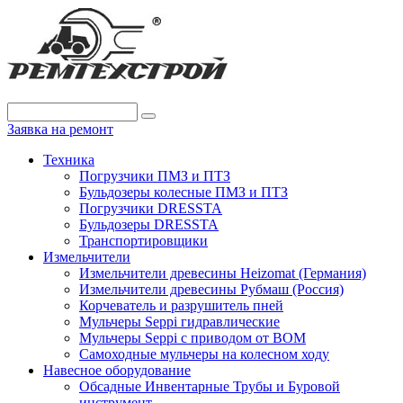
Заявка на ремонт
Техника
Погрузчики ПМЗ и ПТЗ
Бульдозеры колесные ПМЗ и ПТЗ
Погрузчики DRESSTA
Бульдозеры DRESSTA
Транспортировщики
Измельчители
Измельчители древесины Heizomat (Германия)
Измельчители древесины Рубмаш (Россия)
Корчеватель и разрушитель пней
Мульчеры Seppi гидравлические
Мульчеры Seppi с приводом от ВОМ
Самоходные мульчеры на колесном ходу
Навесное оборудование
Обсадные Инвентарные Трубы и Буровой
инструмент