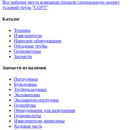
Все рабочие места компании прошли специальную оценку
условий труда "СОУТ"
Каталог
Техника
Измельчители
Навесное оборудование
Обсадные трубы
Гидромоторы
Запчасти
Запчасти из наличия
Погрузчики
Бульдозеры
Трубоукладчики
Экскаваторы
Экскаватор-погрузчик
Гидробуры
Оборудование для разрушения
Гидромолоты
Измельчители древесины
Ходовая часть