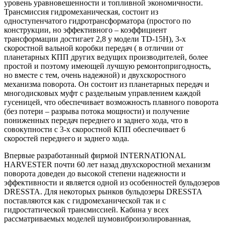
уровень уравновешенности и топливной экономичности.
Трансмиссия гидромеханическая, состоит из
одноступенчатого гидротрансформатора (простого по
конструкции, но эффективного – коэффициент
трансформации достигает 2,8 у модели TD-15Н), 3-х
скоростной вальной коробки передач ( в отличии от
планетарных КПП других ведущих производителей, более
простой и поэтому имеющей лучшую ремонтопригодность,
но вместе с тем, очень надежной) и двухскоростного
механизма поворота. Он состоит из планетарных передач и
многодисковых муфт с раздельным управлением каждой
гусеницей, что обеспечивает возможность плавного поворота
(без потери – разрыва потока мощности) и получение
пониженных передач переднего и заднего хода, что в
совокупности с 3-х скоростной КПП обеспечивает 6
скоростей переднего и заднего хода.
Впервые разработанный фирмой INTERNATIONAL
HARVESTER почти 60 лет назад двухскоростной механизм
поворота доведен до высокой степени надежности и
эффективности и является одной из особенностей бульдозеров
DRESSTA. Для некоторых рынков бульдозеры DRESSTA
поставляются как с гидромеханической так и с
гидростатической трансмиссией. Кабина у всех
рассматриваемых моделей шумовиброизолированная,