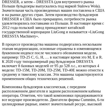
DRESSER, а затем – DRESSTA (для внутреннего рынка
Польши бульдозеры выпускались под маркой Stalowa Wola).
Значительная часть произведенных машин поставлена в США
и на рынки других стран. Затем производство бульдозеров
DRESSER в США было прекращено, потребности рынка
удовлетворялись поставками из Польши. В настоящее время с
2012 года польский завод принадлежит китайской
государственной корпорации LiuGong и называется «LiuGong
DRESSTA Machinery».
В процессе производства машины подвергались нескольким
этапам модернизации, основные отражены в изменяющемся
буквенном индексе после числового обозначения модели,
например: TD-25 C, G, H, … в настоящее время это M, E и R.
К 2020 году типоразмерный ряд бульдозеров DRESSTA
включает 8 базовых моделей от 95 до 528 л.с., из которых 4
модели: TD-15М, TD-20М, TD-25М, TD-40Е можно отнести к
среднему и тяжелому классам. Эти машины характеризуются
применением общих технических решений.
Компоновка бульдозеров классическая, с передним
расположением двигателя и задним расположением кабины
оператора. Отметим, что такой компоновки придерживаются
все ведущие производители. Двигатели фирмы Cummins, 6-ти
цилиндровые рядные, имеют значительный ресурс, высокий