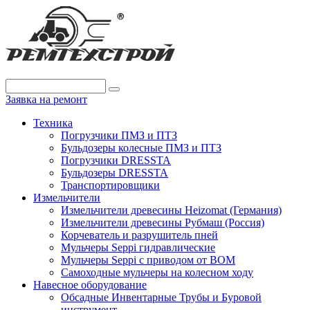
Заявка на ремонт
Техника
Погрузчики ПМЗ и ПТЗ
Бульдозеры колесные ПМЗ и ПТЗ
Погрузчики DRESSTA
Бульдозеры DRESSTA
Транспортировщики
Измельчители
Измельчители древесины Heizomat (Германия)
Измельчители древесины Рубмаш (Россия)
Корчеватель и разрушитель пней
Мульчеры Seppi гидравлические
Мульчеры Seppi с приводом от ВОМ
Самоходные мульчеры на колесном ходу
Навесное оборудование
Обсадные Инвентарные Трубы и Буровой
инструмент