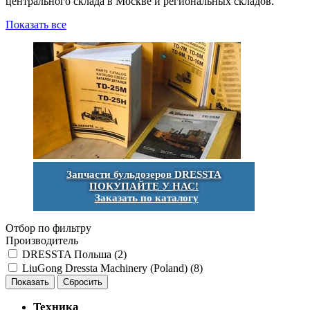
центрального склада в Москве и региональных складов.
Показать все
Запчасти бульдозеров DRESSTA
ПОКУПАЙТЕ У НАС!
Заказать по каталогу
Отбор по фильтру
Производитель
DRESSTA Польша (
2
)
LiuGong Dressta Machinery (Poland) (
8
)
Техника