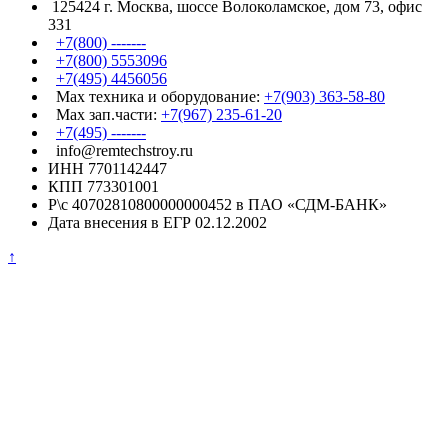
125424 г. Москва, шоссе Волоколамское, дом 73, офис
331
+7(800) -------
+7(800) 5553096
+7(495) 4456056
Max техника и оборудование:
+7(903) 363-58-80
Max зап.части:
+7(967) 235-61-20
+7(495) -------
info@remtechstroy.ru
ИНН 7701142447
КПП 773301001
Р\с 40702810800000000452 в ПАО «СДМ-БАНК»
Дата внесения в ЕГР 02.12.2002
↑