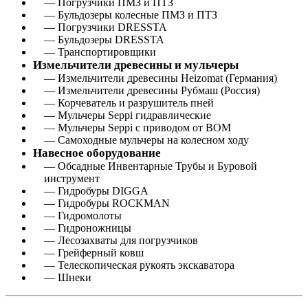
— Погрузчики ПМЗ и ПТЗ
— Бульдозеры колесные ПМЗ и ПТЗ
— Погрузчики DRESSTA
— Бульдозеры DRESSTA
— Транспортировщики
Измельчители древесины и мульчеры
— Измельчители древесины Heizomat (Германия)
— Измельчители древесины Рубмаш (Россия)
— Корчеватель и разрушитель пней
— Мульчеры Seppi гидравлические
— Мульчеры Seppi с приводом от ВОМ
— Самоходные мульчеры на колесном ходу
Навесное оборудование
— Обсадные Инвентарные Трубы и Буровой
инструмент
— Гидробуры DIGGA
— Гидробуры ROCKMAN
— Гидромолоты
— Гидроножницы
— Лесозахваты для погрузчиков
— Грейферный ковш
— Телескопическая рукоять экскаватора
— Шнеки