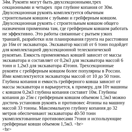
34м. Рукояти могут быть двухсекционными,трех
секционными и четырех при глубине копания от 30м.
Двухсекционная рукоять комплектуется обычным
строительным ковшом с зубьями и грейферным ковшом.
Двухсекционная рукоять с строительным ковшом общего
назначения применима там, где грейферным ковшом работать
не эффективно. Это работы связанные с рытьем узких
траншей, разработки или планирования грунта на расстоянии
до 16м от экскаватора. Экскаватор массой от 6 тонн подойдет
для комплектацией двухсекционной телескопической
рукоятью. Емкость применяемых ковшей зависит от массы
экскаватора и составляет от 0,2м3 для экскаватора массой 6
тонн и 1,2м3 для экскаватора 45тонн. Трехсекционные
рукояти с грейферным ковшом более популярны в России.
Ими комплектуются экскаваторы массой от 10 до 50 тонн.
Глубина копания и емкость грейферного ковша зависит от
массы экскаватора и варьируется, к примеру, для 10т машины
с ковшом 0,2м3 глубина копания составит 10м. Глубины
копания до 25м с грейферным ковшом объемом 1,5м3 можно
достичь установив рукоять и противовес 4тонны на машину
массой 33 тонны. Максимальную глубину копания до 32
метров обеспечивают экскаваторы 40-50 тонн
укомплектованные противовесами 7тонн и использующие
грейферные ковши объемом 1,5м3. <br>
<br>