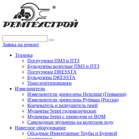
Заявка на ремонт
Техника
Погрузчики ПМЗ и ПТЗ
Бульдозеры колесные ПМЗ и ПТЗ
Погрузчики DRESSTA
Бульдозеры DRESSTA
Транспортировщики
Измельчители
Измельчители древесины Heizomat (Германия)
Измельчители древесины Рубмаш (Россия)
Корчеватель и разрушитель пней
Мульчеры Seppi гидравлические
Мульчеры Seppi с приводом от ВОМ
Самоходные мульчеры на колесном ходу
Навесное оборудование
Обсадные Инвентарные Трубы и Буровой
инструмент