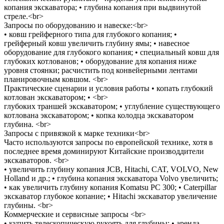
копания экскаватора; • глубина копания при выдвинутой
стреле.<br>
Запросы по оборудованию и навеске:<br>
• ковш грейферного типа для глубокого копания; •
грейферный ковш увеличить глубину ямы; • навесное
оборудование для глубокого копания; • специальный ковш для
глубоких котлованов; • оборудование для копания ниже
уровня стоянки; расчистить под конвейерными лентами
планировочным ковшом. <br>
Практические сценарии и условия работы • копать глубокий
котлован экскаватором; • <br>
глубоких траншей экскаватором; • углубление существующего
котлована экскаватором; • копка колодца экскаватором
глубина. <br>
Запросы с привязкой к марке техники<br>
Часто используются запросы по европейской технике, хотя в
последнее время доминируют Китайские производдители
экскаваторов. <br>
• увеличить глубину копания JCB, Hitachi, CAT, VOLVO, New
Holland и др.; • глубина копания экскаватора Volvo увеличить;
• как увеличить глубину копания Komatsu PC 300; • Caterpillar
экскаватор глубокое копание; • Hitachi экскаватор увеличение
глубины. <br>
Коммерческие и сервисные запросы <br>
• купить телескопическую рукоять для глубины; • аренда