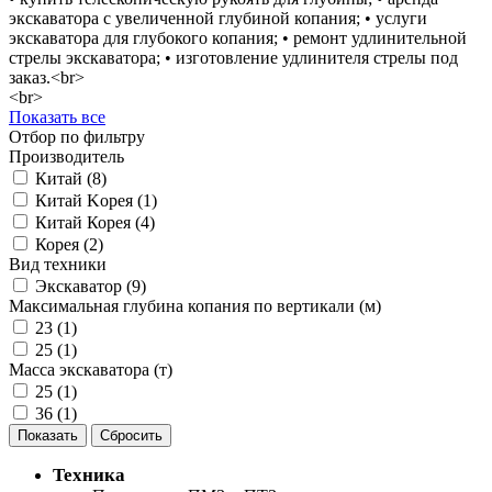
экскаватора с увеличенной глубиной копания; • услуги
экскаватора для глубокого копания; • ремонт удлинительной
стрелы экскаватора; • изготовление удлинителя стрелы под
заказ.<br>
<br>
Показать все
Отбор по фильтру
Производитель
Китай (
8
)
Китай Kорея (
1
)
Китай Корея (
4
)
Корея (
2
)
Вид техники
Экскаватор (
9
)
Максимальная глубина копания по вертикали (м)
23 (
1
)
25 (
1
)
Масса экскаватора (т)
25 (
1
)
36 (
1
)
Техника