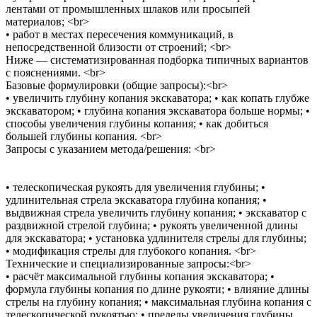
лентами от промышленных шлаков или просыпей
материалов; <br>
• работ в местах пересечения коммуникаций, в
непосредственной близости от строений; <br>
Ниже — систематизированная подборка типичных вариантов
с пояснениями. <br>
Базовые формулировки (общие запросы):<br>
• увеличить глубину копания экскаватора; • как копать глубже
экскаватором; • глубина копания экскаватора больше нормы; •
способы увеличения глубины копания; • как добиться
большей глубины копания. <br>
Запросы с указанием метода/решения: <br>
• телескопическая рукоять для увеличения глубины; •
удлинительная стрела экскаватора глубина копания; •
выдвижная стрела увеличить глубину копания; • экскаватор с
раздвижной стрелой глубина; • рукоять увеличенной длины
для экскаватора; • установка удлинителя стрелы для глубины;
• модификация стрелы для глубокого копания. <br>
Технические и специализированные запросы:<br>
• расчёт максимальной глубины копания экскаватора; •
формула глубины копания по длине рукояти; • влияние длины
стрелы на глубину копания; • максимальная глубина копания с
телескопической рукоятью; • пределы увеличения глубины