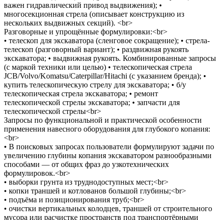
важен гидравлический привод выдвижения); •
многосекционная стрела (описывает конструкцию из
нескольких выдвижных секций). <br>
Разговорные и упрощённые формулировки:<br>
• телескоп для экскаватора (сленговое сокращение); • стрела-
телескоп (разговорный вариант); • раздвижная рукоять
экскаватора; • выдвижная рукоять. Комбинированные запросы
(с маркой техники или целью) • телескопическая стрела
JCB/Volvo/Komatsu/Caterpillar/Hitachi (с указанием бренда); •
купить телескопическую стрелу для экскаватора; • б/у
телескопическая стрела экскаватора; • ремонт
телескопической стрелы экскаватора; • запчасти для
телескопической стрелы<br>
Запросы по функциональной и практической особенности
применения навесного оборудования для глубокого копания:
<br>
• В поисковых запросах пользователи формулируют задачи по
увеличению глубины копания экскаватором разнообразными
способами — от общих фраз до узкотехнических
формулировок.<br>
• выборки грунта из труднодоступных мест;<br>
• копки траншей и котлованов большой глубины;<br>
• подъёма и позиционирования труб;<br>
• очистки вертикальных колодцев, траншей от строительного
мусора или расчистке пространств под транспортёрными