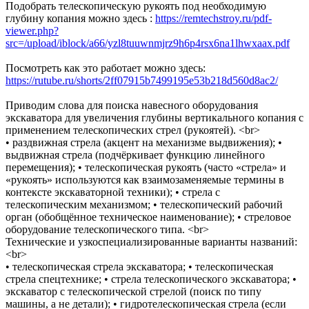
Подобрать телескопическую рукоять под необходимую
глубину копания можно здесь :
https://remtechstroy.ru/pdf-
viewer.php?
src=/upload/iblock/a66/yzl8tuuwnmjrz9h6p4rsx6na1lhwxaax.pdf
Посмотреть как это работает можно здесь:
https://rutube.ru/shorts/2ff07915b7499195e53b218d560d8ac2/
Приводим слова для поиска навесного оборудования
экскаватора для увеличения глубины вертикального копания с
применением телескопических стрел (рукоятей). <br>
• раздвижная стрела (акцент на механизме выдвижения); •
выдвижная стрела (подчёркивает функцию линейного
перемещения); • телескопическая рукоять (часто «стрела» и
«рукоять» используются как взаимозаменяемые термины в
контексте экскаваторной техники); • стрела с
телескопическим механизмом; • телескопический рабочий
орган (обобщённое техническое наименование); • стреловое
оборудование телескопического типа. <br>
Технические и узкоспециализированные варианты названий:
<br>
• телескопическая стрела экскаватора; • телескопическая
стрела спецтехнике; • стрела телескопического экскаватора; •
экскаватор с телескопической стрелой (поиск по типу
машины, а не детали); • гидротелескопическая стрела (если