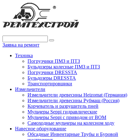
Заявка на ремонт
Техника
Погрузчики ПМЗ и ПТЗ
Бульдозеры колесные ПМЗ и ПТЗ
Погрузчики DRESSTA
Бульдозеры DRESSTA
Транспортировщики
Измельчители
Измельчители древесины Heizomat (Германия)
Измельчители древесины Рубмаш (Россия)
Корчеватель и разрушитель пней
Мульчеры Seppi гидравлические
Мульчеры Seppi с приводом от ВОМ
Самоходные мульчеры на колесном ходу
Навесное оборудование
Обсадные Инвентарные Трубы и Буровой
инструмент