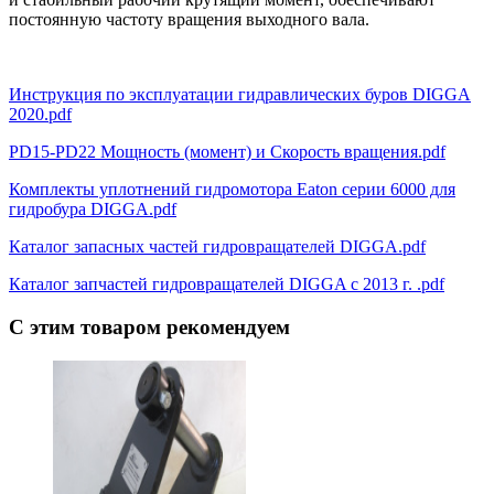
постоянную частоту вращения выходного вала.
Инструкция по эксплуатации гидравлических буров DIGGA
2020.pdf
PD15-PD22 Мощность (момент) и Скорость вращения.pdf
Комплекты уплотнений гидромотора Eaton серии 6000 для
гидробура DIGGA.pdf
Каталог запасных частей гидровращателей DIGGA.pdf
Каталог запчастей гидровращателей DIGGA c 2013 г. .pdf
С этим товаром рекомендуем