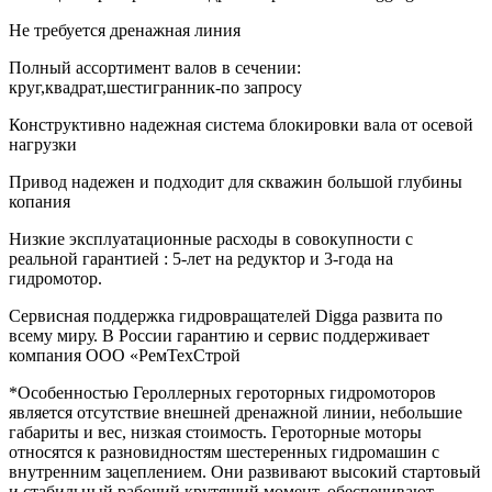
Не требуется дренажная линия
Полный ассортимент валов в сечении:
круг,квадрат,шестигранник-по запросу
Конструктивно надежная система блокировки вала от осевой
нагрузки
Привод надежен и подходит для скважин большой глубины
копания
Низкие эксплуатационные расходы в совокупности с
реальной гарантией : 5-лет на редуктор и 3-года на
гидромотор.
Сервисная поддержка гидровращателей Digga развита по
всему миру. В России гарантию и сервис поддерживает
компания OOO «РемТехСтрой
*Особенностью Героллерных героторных гидромоторов
является отсутствие внешней дренажной линии, небольшие
габариты и вес, низкая стоимость. Героторные моторы
относятся к разновидностям шестеренных гидромашин с
внутренним зацеплением. Они развивают высокий стартовый
и стабильный рабочий крутящий момент, обеспечивают