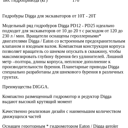
Вес гидропривода (кг)
176
Гидробуры Digga для экскаваторов от 10Т - 20Т
Модельный ряд гидробуров Digga PD12 - PD25 идеально
подходит для экскаваторов от 10 до 20 т с расходом от 120 до
230 л / мин. Вращатели оснащены героллерными*
двигателями Digga / Eaton со встроенным предохранительным
клапаном и входным валом. Компактная конструкция корпуса
позволяет вращатель со шнеком опускать в скважину, чтобы
максимизировать глубину бурения без удлинителей. Лишний
метр –полтора, длины корпуса, неплохое дополнение к
производительности бурения. Планетарные приводы Digga
специально разработаны для шнекового бурения в различных
грунтах.
Преимущества DIGGA.
Компактно размещенный гидромотор и редуктор Digga
выдают высокий крутящий момент
Качественно реализован дизайн с наименьшим количеством
движущихся частей
Оснащен героторным * гидромотором Eaton / Digga geroler