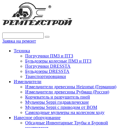
Заявка на ремонт
Техника
Погрузчики ПМЗ и ПТЗ
Бульдозеры колесные ПМЗ и ПТЗ
Погрузчики DRESSTA
Бульдозеры DRESSTA
Транспортировщики
Измельчители
Измельчители древесины Heizomat (Германия)
Измельчители древесины Рубмаш (Россия)
Корчеватель и разрушитель пней
Мульчеры Seppi гидравлические
Мульчеры Seppi с приводом от ВОМ
Самоходные мульчеры на колесном ходу
Навесное оборудование
Обсадные Инвентарные Трубы и Буровой
инструмент