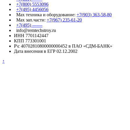
+7(800) 5553096
+7(495) 4456056
Max техника и оборудование:
+7(903) 363-58-80
Max зап.части:
+7(967) 235-61-20
+7(495) -------
info@remtechstroy.ru
ИНН 7701142447
КПП 773301001
Р\с 40702810800000000452 в ПАО «СДМ-БАНК»
Дата внесения в ЕГР 02.12.2002
↑