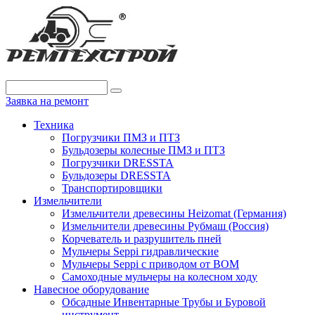
Заявка на ремонт
Техника
Погрузчики ПМЗ и ПТЗ
Бульдозеры колесные ПМЗ и ПТЗ
Погрузчики DRESSTA
Бульдозеры DRESSTA
Транспортировщики
Измельчители
Измельчители древесины Heizomat (Германия)
Измельчители древесины Рубмаш (Россия)
Корчеватель и разрушитель пней
Мульчеры Seppi гидравлические
Мульчеры Seppi с приводом от ВОМ
Самоходные мульчеры на колесном ходу
Навесное оборудование
Обсадные Инвентарные Трубы и Буровой
инструмент