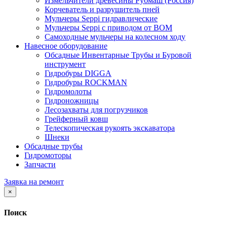
Измельчители древесины Рубмаш (Россия)
Корчеватель и разрушитель пней
Мульчеры Seppi гидравлические
Мульчеры Seppi с приводом от ВОМ
Самоходные мульчеры на колесном ходу
Навесное оборудование
Обсадные Инвентарные Трубы и Буровой
инструмент
Гидробуры DIGGA
Гидробуры ROCKMAN
Гидромолоты
Гидроножницы
Лесозахваты для погрузчиков
Грейферный ковш
Телескопическая рукоять экскаватора
Шнеки
Обсадные трубы
Гидромоторы
Запчасти
Заявка на ремонт
×
Поиск