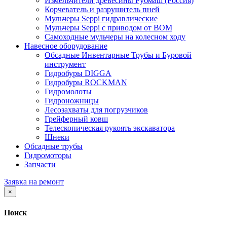
Измельчители древесины Рубмаш (Россия)
Корчеватель и разрушитель пней
Мульчеры Seppi гидравлические
Мульчеры Seppi с приводом от ВОМ
Самоходные мульчеры на колесном ходу
Навесное оборудование
Обсадные Инвентарные Трубы и Буровой
инструмент
Гидробуры DIGGA
Гидробуры ROCKMAN
Гидромолоты
Гидроножницы
Лесозахваты для погрузчиков
Грейферный ковш
Телескопическая рукоять экскаватора
Шнеки
Обсадные трубы
Гидромоторы
Запчасти
Заявка на ремонт
×
Поиск