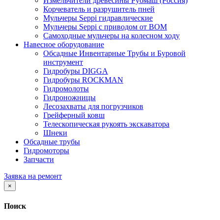
Измельчители древесины Рубмаш (Россия)
Корчеватель и разрушитель пней
Мульчеры Seppi гидравлические
Мульчеры Seppi с приводом от ВОМ
Самоходные мульчеры на колесном ходу
Навесное оборудование
Обсадные Инвентарные Трубы и Буровой
инструмент
Гидробуры DIGGA
Гидробуры ROCKMAN
Гидромолоты
Гидроножницы
Лесозахваты для погрузчиков
Грейферный ковш
Телескопическая рукоять экскаватора
Шнеки
Обсадные трубы
Гидромоторы
Запчасти
Заявка на ремонт
×
Поиск