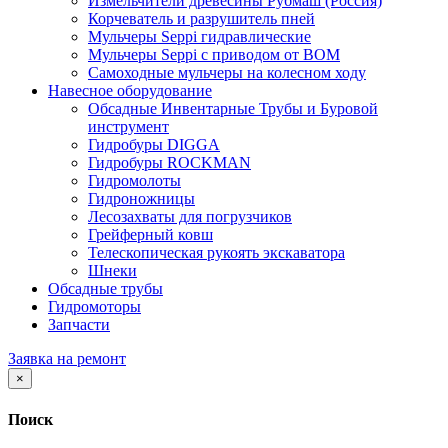
Измельчители древесины Рубмаш (Россия)
Корчеватель и разрушитель пней
Мульчеры Seppi гидравлические
Мульчеры Seppi с приводом от ВОМ
Самоходные мульчеры на колесном ходу
Навесное оборудование
Обсадные Инвентарные Трубы и Буровой
инструмент
Гидробуры DIGGA
Гидробуры ROCKMAN
Гидромолоты
Гидроножницы
Лесозахваты для погрузчиков
Грейферный ковш
Телескопическая рукоять экскаватора
Шнеки
Обсадные трубы
Гидромоторы
Запчасти
Заявка на ремонт
×
Поиск