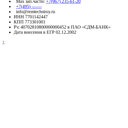
Max зап.части:
+7(967) 235-61-20
+7(495) -------
info@remtechstroy.ru
ИНН 7701142447
КПП 773301001
Р\с 40702810800000000452 в ПАО «СДМ-БАНК»
Дата внесения в ЕГР 02.12.2002
↑