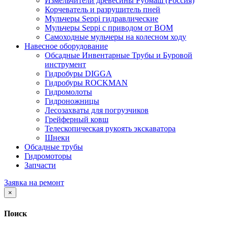
Измельчители древесины Рубмаш (Россия)
Корчеватель и разрушитель пней
Мульчеры Seppi гидравлические
Мульчеры Seppi с приводом от ВОМ
Самоходные мульчеры на колесном ходу
Навесное оборудование
Обсадные Инвентарные Трубы и Буровой
инструмент
Гидробуры DIGGA
Гидробуры ROCKMAN
Гидромолоты
Гидроножницы
Лесозахваты для погрузчиков
Грейферный ковш
Телескопическая рукоять экскаватора
Шнеки
Обсадные трубы
Гидромоторы
Запчасти
Заявка на ремонт
×
Поиск