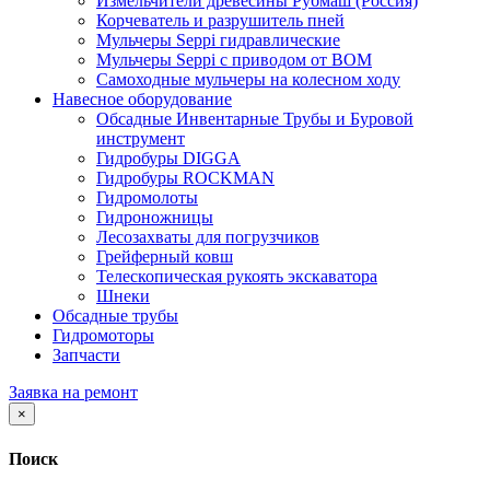
Измельчители древесины Рубмаш (Россия)
Корчеватель и разрушитель пней
Мульчеры Seppi гидравлические
Мульчеры Seppi с приводом от ВОМ
Самоходные мульчеры на колесном ходу
Навесное оборудование
Обсадные Инвентарные Трубы и Буровой
инструмент
Гидробуры DIGGA
Гидробуры ROCKMAN
Гидромолоты
Гидроножницы
Лесозахваты для погрузчиков
Грейферный ковш
Телескопическая рукоять экскаватора
Шнеки
Обсадные трубы
Гидромоторы
Запчасти
Заявка на ремонт
×
Поиск