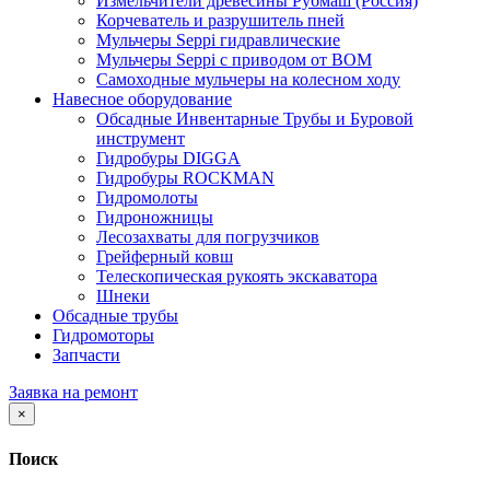
Измельчители древесины Рубмаш (Россия)
Корчеватель и разрушитель пней
Мульчеры Seppi гидравлические
Мульчеры Seppi с приводом от ВОМ
Самоходные мульчеры на колесном ходу
Навесное оборудование
Обсадные Инвентарные Трубы и Буровой
инструмент
Гидробуры DIGGA
Гидробуры ROCKMAN
Гидромолоты
Гидроножницы
Лесозахваты для погрузчиков
Грейферный ковш
Телескопическая рукоять экскаватора
Шнеки
Обсадные трубы
Гидромоторы
Запчасти
Заявка на ремонт
×
Поиск