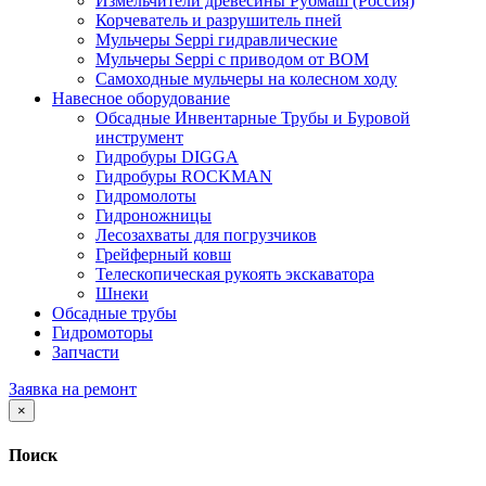
Измельчители древесины Рубмаш (Россия)
Корчеватель и разрушитель пней
Мульчеры Seppi гидравлические
Мульчеры Seppi с приводом от ВОМ
Самоходные мульчеры на колесном ходу
Навесное оборудование
Обсадные Инвентарные Трубы и Буровой
инструмент
Гидробуры DIGGA
Гидробуры ROCKMAN
Гидромолоты
Гидроножницы
Лесозахваты для погрузчиков
Грейферный ковш
Телескопическая рукоять экскаватора
Шнеки
Обсадные трубы
Гидромоторы
Запчасти
Заявка на ремонт
×
Поиск