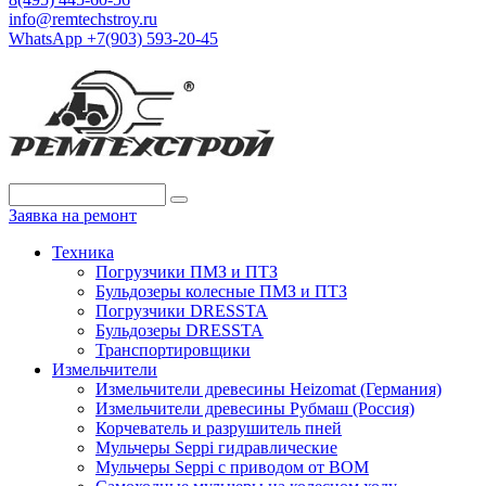
info@remtechstroy.ru
WhatsApp +7(903) 593-20-45
Заявка на ремонт
Техника
Погрузчики ПМЗ и ПТЗ
Бульдозеры колесные ПМЗ и ПТЗ
Погрузчики DRESSTA
Бульдозеры DRESSTA
Транспортировщики
Измельчители
Измельчители древесины Heizomat (Германия)
Измельчители древесины Рубмаш (Россия)
Корчеватель и разрушитель пней
Мульчеры Seppi гидравлические
Мульчеры Seppi с приводом от ВОМ