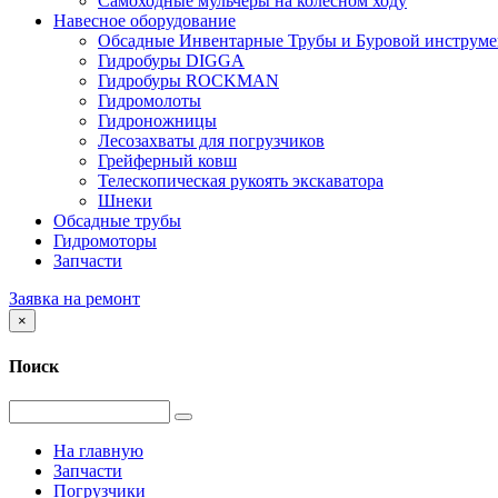
Самоходные мульчеры на колесном ходу
Навесное оборудование
Обсадные Инвентарные Трубы и Буровой инструме
Гидробуры DIGGA
Гидробуры ROCKMAN
Гидромолоты
Гидроножницы
Лесозахваты для погрузчиков
Грейферный ковш
Телескопическая рукоять экскаватора
Шнеки
Обсадные трубы
Гидромоторы
Запчасти
Заявка на ремонт
×
Поиск
На главную
Запчасти
Погрузчики