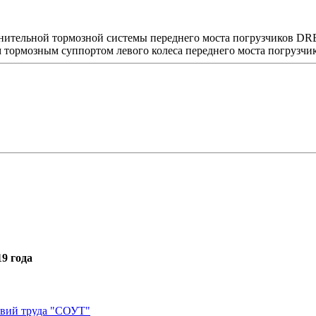
инительной тормозной системы переднего моста погрузчиков DR
м тормозным суппортом левого колеса переднего моста погрузчи
9 года
овий труда "СОУТ"