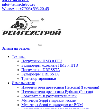
info@remtechstroy.ru
WhatsApp +7(903) 593-20-45
Заявка на ремонт
Техника
Погрузчики ПМЗ и ПТЗ
Бульдозеры колесные ПМЗ и ПТЗ
Погрузчики DRESSTA
Бульдозеры DRESSTA
Транспортировщики
Измельчители
Измельчители древесины Heizomat (Германия)
Измельчители древесины Рубмаш (Россия)
Корчеватель и разрушитель пней
Мульчеры Seppi гидравлические
Мульчеры Seppi с приводом от ВОМ