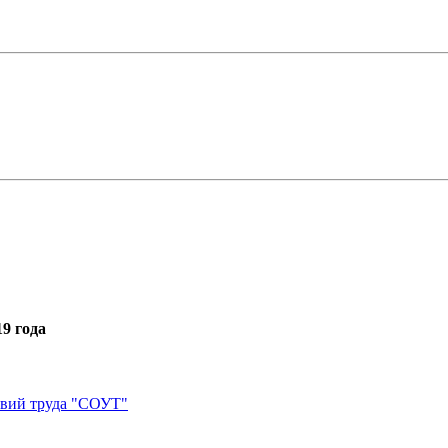
9 года
овий труда "СОУТ"