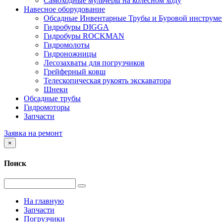
Самоходные мульчеры на колесном ходу
Навесное оборудование
Обсадные Инвентарные Трубы и Буровой инструме
Гидробуры DIGGA
Гидробуры ROCKMAN
Гидромолоты
Гидроножницы
Лесозахваты для погрузчиков
Грейферный ковш
Телескопическая рукоять экскаватора
Шнеки
Обсадные трубы
Гидромоторы
Запчасти
Заявка на ремонт
×
Поиск
На главную
Запчасти
Погрузчики