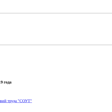
9 года
овий труда "СОУТ"