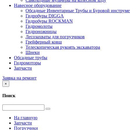
Самоходные мульчеры на колесном ходу
Навесное оборудование
Обсадные Инвентарные Трубы и Буровой инструме
Гидробуры DIGGA
Гидробуры ROCKMAN
Гидромолоты
Гидроножницы
Лесозахваты для погрузчиков
Грейферный ковш
Телескопическая рукоять экскаватора
Шнеки
Обсадные трубы
Гидромоторы
Запчасти
Заявка на ремонт
×
Поиск
На главную
Запчасти
Погрузчики