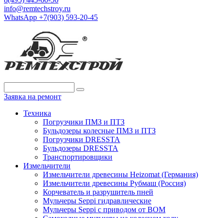
info@remtechstroy.ru
WhatsApp +7(903) 593-20-45
Заявка на ремонт
Техника
Погрузчики ПМЗ и ПТЗ
Бульдозеры колесные ПМЗ и ПТЗ
Погрузчики DRESSTA
Бульдозеры DRESSTA
Транспортировщики
Измельчители
Измельчители древесины Heizomat (Германия)
Измельчители древесины Рубмаш (Россия)
Корчеватель и разрушитель пней
Мульчеры Seppi гидравлические
Мульчеры Seppi с приводом от ВОМ