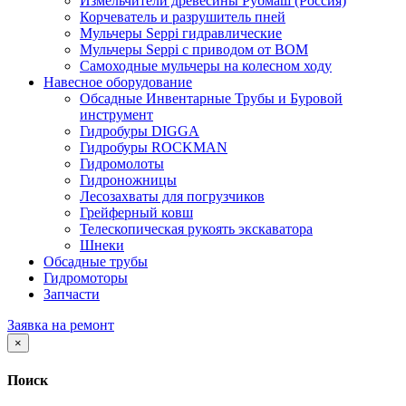
Измельчители древесины Рубмаш (Россия)
Корчеватель и разрушитель пней
Мульчеры Seppi гидравлические
Мульчеры Seppi с приводом от ВОМ
Самоходные мульчеры на колесном ходу
Навесное оборудование
Обсадные Инвентарные Трубы и Буровой
инструмент
Гидробуры DIGGA
Гидробуры ROCKMAN
Гидромолоты
Гидроножницы
Лесозахваты для погрузчиков
Грейферный ковш
Телескопическая рукоять экскаватора
Шнеки
Обсадные трубы
Гидромоторы
Запчасти
Заявка на ремонт
×
Поиск