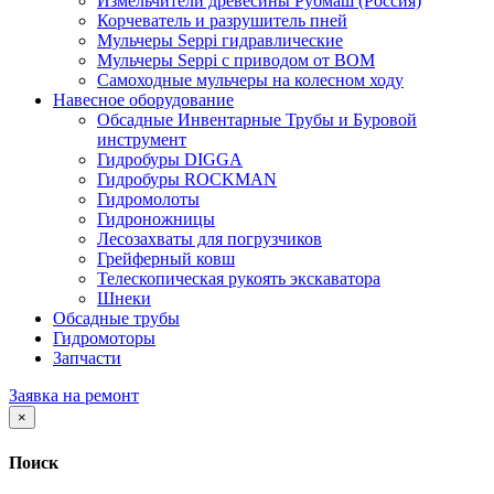
Измельчители древесины Рубмаш (Россия)
Корчеватель и разрушитель пней
Мульчеры Seppi гидравлические
Мульчеры Seppi с приводом от ВОМ
Самоходные мульчеры на колесном ходу
Навесное оборудование
Обсадные Инвентарные Трубы и Буровой
инструмент
Гидробуры DIGGA
Гидробуры ROCKMAN
Гидромолоты
Гидроножницы
Лесозахваты для погрузчиков
Грейферный ковш
Телескопическая рукоять экскаватора
Шнеки
Обсадные трубы
Гидромоторы
Запчасти
Заявка на ремонт
×
Поиск