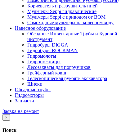
Измельчители древесины Рубмаш (Россия)
Корчеватель и разрушитель пней
Мульчеры Seppi гидравлические
Мульчеры Seppi с приводом от ВОМ
Самоходные мульчеры на колесном ходу
Навесное оборудование
Обсадные Инвентарные Трубы и Буровой
инструмент
Гидробуры DIGGA
Гидробуры ROCKMAN
Гидромолоты
Гидроножницы
Лесозахваты для погрузчиков
Грейферный ковш
Телескопическая рукоять экскаватора
Шнеки
Обсадные трубы
Гидромоторы
Запчасти
Заявка на ремонт
×
Поиск