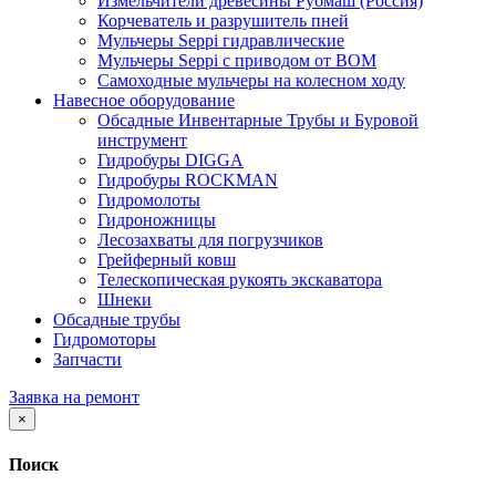
Измельчители древесины Рубмаш (Россия)
Корчеватель и разрушитель пней
Мульчеры Seppi гидравлические
Мульчеры Seppi с приводом от ВОМ
Самоходные мульчеры на колесном ходу
Навесное оборудование
Обсадные Инвентарные Трубы и Буровой
инструмент
Гидробуры DIGGA
Гидробуры ROCKMAN
Гидромолоты
Гидроножницы
Лесозахваты для погрузчиков
Грейферный ковш
Телескопическая рукоять экскаватора
Шнеки
Обсадные трубы
Гидромоторы
Запчасти
Заявка на ремонт
×
Поиск