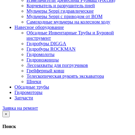
Измельчители древесины Рубмаш (Россия)
Корчеватель и разрушитель пней
Мульчеры Seppi гидравлические
Мульчеры Seppi с приводом от ВОМ
Самоходные мульчеры на колесном ходу
Навесное оборудование
Обсадные Инвентарные Трубы и Буровой
инструмент
Гидробуры DIGGA
Гидробуры ROCKMAN
Гидромолоты
Гидроножницы
Лесозахваты для погрузчиков
Грейферный ковш
Телескопическая рукоять экскаватора
Шнеки
Обсадные трубы
Гидромоторы
Запчасти
Заявка на ремонт
×
Поиск