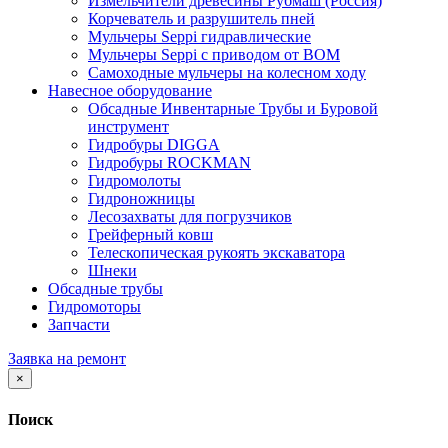
Измельчители древесины Рубмаш (Россия)
Корчеватель и разрушитель пней
Мульчеры Seppi гидравлические
Мульчеры Seppi с приводом от ВОМ
Самоходные мульчеры на колесном ходу
Навесное оборудование
Обсадные Инвентарные Трубы и Буровой
инструмент
Гидробуры DIGGA
Гидробуры ROCKMAN
Гидромолоты
Гидроножницы
Лесозахваты для погрузчиков
Грейферный ковш
Телескопическая рукоять экскаватора
Шнеки
Обсадные трубы
Гидромоторы
Запчасти
Заявка на ремонт
×
Поиск