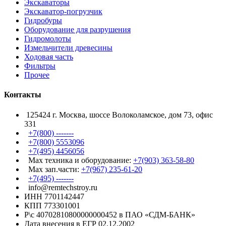
Экскаваторы
Экскаватор-погрузчик
Гидробуры
Оборудование для разрушения
Гидромолоты
Измельчители древесины
Ходовая часть
Фильтры
Прочее
Контакты
125424 г. Москва, шоссе Волоколамское, дом 73, офис
331
+7(800) -------
+7(800) 5553096
+7(495) 4456056
Max техника и оборудование:
+7(903) 363-58-80
Max зап.части:
+7(967) 235-61-20
+7(495) -------
info@remtechstroy.ru
ИНН 7701142447
КПП 773301001
Р\с 40702810800000000452 в ПАО «СДМ-БАНК»
Дата внесения в ЕГР 02.12.2002