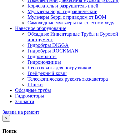
Измельчители древесины Рубмаш (Россия)
Корчеватель и разрушитель пней
Мульчеры Seppi гидравлические
Мульчеры Seppi с приводом от ВОМ
Самоходные мульчеры на колесном ходу
Навесное оборудование
Обсадные Инвентарные Трубы и Буровой
инструмент
Гидробуры DIGGA
Гидробуры ROCKMAN
Гидромолоты
Гидроножницы
Лесозахваты для погрузчиков
Грейферный ковш
Телескопическая рукоять экскаватора
Шнеки
Обсадные трубы
Гидромоторы
Запчасти
Заявка на ремонт
×
Поиск