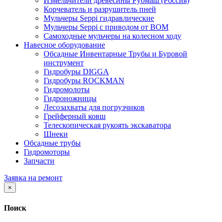
Измельчители древесины Рубмаш (Россия)
Корчеватель и разрушитель пней
Мульчеры Seppi гидравлические
Мульчеры Seppi с приводом от ВОМ
Самоходные мульчеры на колесном ходу
Навесное оборудование
Обсадные Инвентарные Трубы и Буровой
инструмент
Гидробуры DIGGA
Гидробуры ROCKMAN
Гидромолоты
Гидроножницы
Лесозахваты для погрузчиков
Грейферный ковш
Телескопическая рукоять экскаватора
Шнеки
Обсадные трубы
Гидромоторы
Запчасти
Заявка на ремонт
×
Поиск