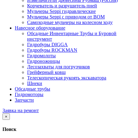
Измельчители древесины Рубмаш (Россия)
Корчеватель и разрушитель пней
Мульчеры Seppi гидравлические
Мульчеры Seppi с приводом от ВОМ
Самоходные мульчеры на колесном ходу
Навесное оборудование
Обсадные Инвентарные Трубы и Буровой
инструмент
Гидробуры DIGGA
Гидробуры ROCKMAN
Гидромолоты
Гидроножницы
Лесозахваты для погрузчиков
Грейферный ковш
Телескопическая рукоять экскаватора
Шнеки
Обсадные трубы
Гидромоторы
Запчасти
Заявка на ремонт
×
Поиск