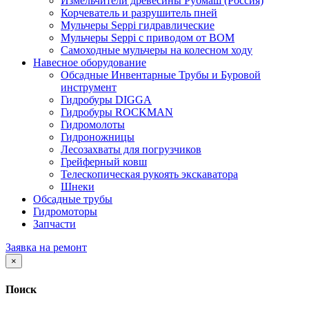
Измельчители древесины Рубмаш (Россия)
Корчеватель и разрушитель пней
Мульчеры Seppi гидравлические
Мульчеры Seppi с приводом от ВОМ
Самоходные мульчеры на колесном ходу
Навесное оборудование
Обсадные Инвентарные Трубы и Буровой
инструмент
Гидробуры DIGGA
Гидробуры ROCKMAN
Гидромолоты
Гидроножницы
Лесозахваты для погрузчиков
Грейферный ковш
Телескопическая рукоять экскаватора
Шнеки
Обсадные трубы
Гидромоторы
Запчасти
Заявка на ремонт
×
Поиск