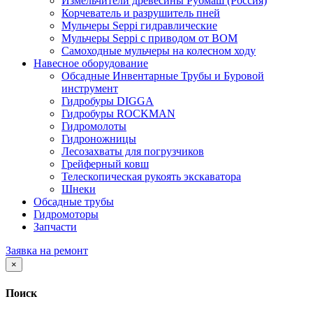
Измельчители древесины Рубмаш (Россия)
Корчеватель и разрушитель пней
Мульчеры Seppi гидравлические
Мульчеры Seppi с приводом от ВОМ
Самоходные мульчеры на колесном ходу
Навесное оборудование
Обсадные Инвентарные Трубы и Буровой
инструмент
Гидробуры DIGGA
Гидробуры ROCKMAN
Гидромолоты
Гидроножницы
Лесозахваты для погрузчиков
Грейферный ковш
Телескопическая рукоять экскаватора
Шнеки
Обсадные трубы
Гидромоторы
Запчасти
Заявка на ремонт
×
Поиск