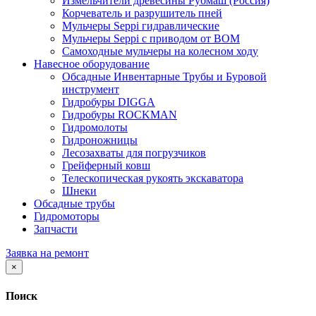
Измельчители древесины Рубмаш (Россия)
Корчеватель и разрушитель пней
Мульчеры Seppi гидравлические
Мульчеры Seppi с приводом от ВОМ
Самоходные мульчеры на колесном ходу
Навесное оборудование
Обсадные Инвентарные Трубы и Буровой
инструмент
Гидробуры DIGGA
Гидробуры ROCKMAN
Гидромолоты
Гидроножницы
Лесозахваты для погрузчиков
Грейферный ковш
Телескопическая рукоять экскаватора
Шнеки
Обсадные трубы
Гидромоторы
Запчасти
Заявка на ремонт
×
Поиск