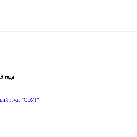
9 года
овий труда "СОУТ"