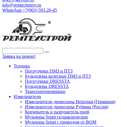
info@remtechstroy.ru
WhatsApp +7(903) 593-20-45
Заявка на ремонт
Техника
Погрузчики ПМЗ и ПТЗ
Бульдозеры колесные ПМЗ и ПТЗ
Погрузчики DRESSTA
Бульдозеры DRESSTA
Транспортировщики
Измельчители
Измельчители древесины Heizomat (Германия)
Измельчители древесины Рубмаш (Россия)
Корчеватель и разрушитель пней
Мульчеры Seppi гидравлические
Мульчеры Seppi с приводом от ВОМ