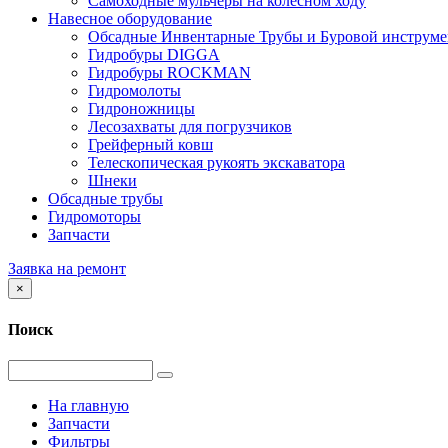
Самоходные мульчеры на колесном ходу
Навесное оборудование
Обсадные Инвентарные Трубы и Буровой инструме
Гидробуры DIGGA
Гидробуры ROCKMAN
Гидромолоты
Гидроножницы
Лесозахваты для погрузчиков
Грейферный ковш
Телескопическая рукоять экскаватора
Шнеки
Обсадные трубы
Гидромоторы
Запчасти
Заявка на ремонт
×
Поиск
На главную
Запчасти
Фильтры