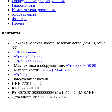
Оборудование для разрушения
Гидромолоты
Измельчители древесины
Ходовая часть
Фильтры
Прочее
Контакты
125424 г. Москва, шоссе Волоколамское, дом 73, офис
331
+7(800) -------
+7(800) 5553096
+7(495) 4456056
Max техника и оборудование:
+7(903) 363-58-80
Max зап.части:
+7(967) 235-61-20
+7(495) -------
info@remtechstroy.ru
ИНН 7701142447
КПП 773301001
Р\с 40702810800000000452 в ПАО «СДМ-БАНК»
Дата внесения в ЕГР 02.12.2002
↑