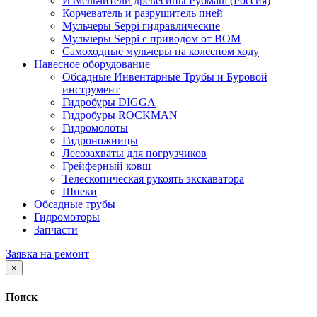
Измельчители древесины Рубмаш (Россия)
Корчеватель и разрушитель пней
Мульчеры Seppi гидравлические
Мульчеры Seppi с приводом от ВОМ
Самоходные мульчеры на колесном ходу
Навесное оборудование
Обсадные Инвентарные Трубы и Буровой
инструмент
Гидробуры DIGGA
Гидробуры ROCKMAN
Гидромолоты
Гидроножницы
Лесозахваты для погрузчиков
Грейферный ковш
Телескопическая рукоять экскаватора
Шнеки
Обсадные трубы
Гидромоторы
Запчасти
Заявка на ремонт
×
Поиск