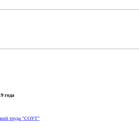
9 года
овий труда "СОУТ"