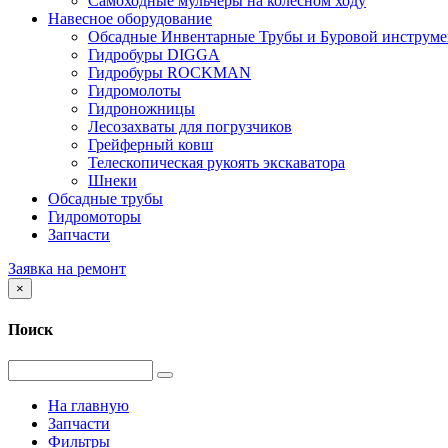
Самоходные мульчеры на колесном ходу
Навесное оборудование
Обсадные Инвентарные Трубы и Буровой инструме
Гидробуры DIGGA
Гидробуры ROCKMAN
Гидромолоты
Гидроножницы
Лесозахваты для погрузчиков
Грейферный ковш
Телескопическая рукоять экскаватора
Шнеки
Обсадные трубы
Гидромоторы
Запчасти
Заявка на ремонт
×
Поиск
На главную
Запчасти
Фильтры