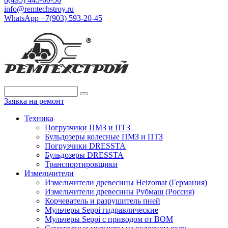
info@remtechstroy.ru
WhatsApp +7(903) 593-20-45
Заявка на ремонт
Техника
Погрузчики ПМЗ и ПТЗ
Бульдозеры колесные ПМЗ и ПТЗ
Погрузчики DRESSTA
Бульдозеры DRESSTA
Транспортировщики
Измельчители
Измельчители древесины Heizomat (Германия)
Измельчители древесины Рубмаш (Россия)
Корчеватель и разрушитель пней
Мульчеры Seppi гидравлические
Мульчеры Seppi с приводом от ВОМ