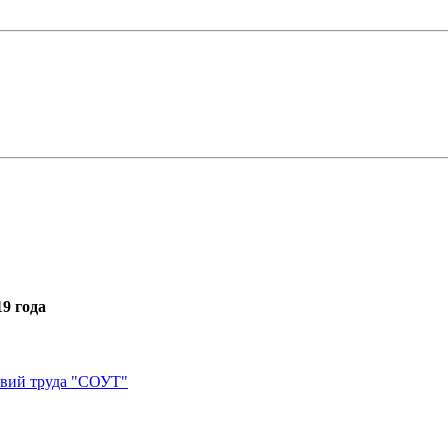
9 года
овий труда "СОУТ"