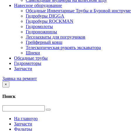
Самоходные мульчеры на колесном ходу
Навесное оборудование
Обсадные Инвентарные Трубы и Буровой инструме
Гидробуры DIGGA
Гидробуры ROCKMAN
Гидромолоты
Гидроножницы
Лесозахваты для погрузчиков
Грейферный ковш
Телескопическая рукоять экскаватора
Шнеки
Обсадные трубы
Гидромоторы
Запчасти
Заявка на ремонт
×
Поиск
На главную
Запчасти
Фильтры