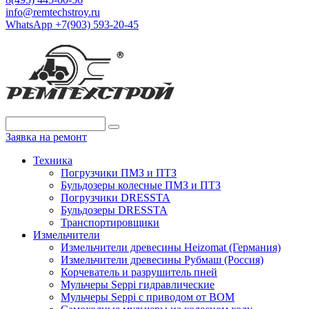
info@remtechstroy.ru
WhatsApp +7(903) 593-20-45
Заявка на ремонт
Техника
Погрузчики ПМЗ и ПТЗ
Бульдозеры колесные ПМЗ и ПТЗ
Погрузчики DRESSTA
Бульдозеры DRESSTA
Транспортировщики
Измельчители
Измельчители древесины Heizomat (Германия)
Измельчители древесины Рубмаш (Россия)
Корчеватель и разрушитель пней
Мульчеры Seppi гидравлические
Мульчеры Seppi с приводом от ВОМ