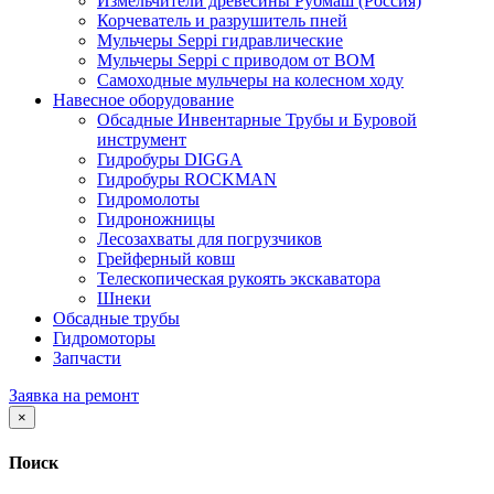
Измельчители древесины Рубмаш (Россия)
Корчеватель и разрушитель пней
Мульчеры Seppi гидравлические
Мульчеры Seppi с приводом от ВОМ
Самоходные мульчеры на колесном ходу
Навесное оборудование
Обсадные Инвентарные Трубы и Буровой
инструмент
Гидробуры DIGGA
Гидробуры ROCKMAN
Гидромолоты
Гидроножницы
Лесозахваты для погрузчиков
Грейферный ковш
Телескопическая рукоять экскаватора
Шнеки
Обсадные трубы
Гидромоторы
Запчасти
Заявка на ремонт
×
Поиск