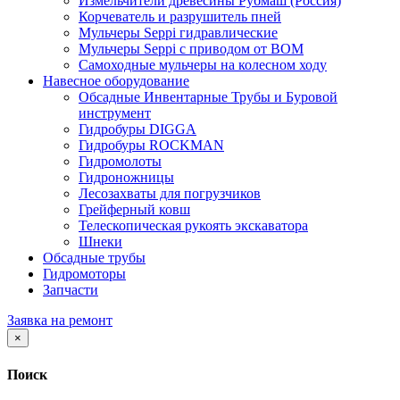
Измельчители древесины Рубмаш (Россия)
Корчеватель и разрушитель пней
Мульчеры Seppi гидравлические
Мульчеры Seppi с приводом от ВОМ
Самоходные мульчеры на колесном ходу
Навесное оборудование
Обсадные Инвентарные Трубы и Буровой
инструмент
Гидробуры DIGGA
Гидробуры ROCKMAN
Гидромолоты
Гидроножницы
Лесозахваты для погрузчиков
Грейферный ковш
Телескопическая рукоять экскаватора
Шнеки
Обсадные трубы
Гидромоторы
Запчасти
Заявка на ремонт
×
Поиск