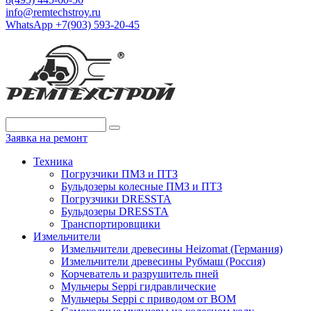
info@remtechstroy.ru
WhatsApp +7(903) 593-20-45
Заявка на ремонт
Техника
Погрузчики ПМЗ и ПТЗ
Бульдозеры колесные ПМЗ и ПТЗ
Погрузчики DRESSTA
Бульдозеры DRESSTA
Транспортировщики
Измельчители
Измельчители древесины Heizomat (Германия)
Измельчители древесины Рубмаш (Россия)
Корчеватель и разрушитель пней
Мульчеры Seppi гидравлические
Мульчеры Seppi с приводом от ВОМ