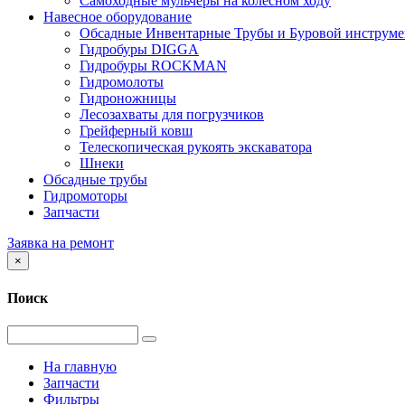
Самоходные мульчеры на колесном ходу
Навесное оборудование
Обсадные Инвентарные Трубы и Буровой инструме
Гидробуры DIGGA
Гидробуры ROCKMAN
Гидромолоты
Гидроножницы
Лесозахваты для погрузчиков
Грейферный ковш
Телескопическая рукоять экскаватора
Шнеки
Обсадные трубы
Гидромоторы
Запчасти
Заявка на ремонт
×
Поиск
На главную
Запчасти
Фильтры