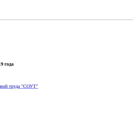
9 года
овий труда "СОУТ"