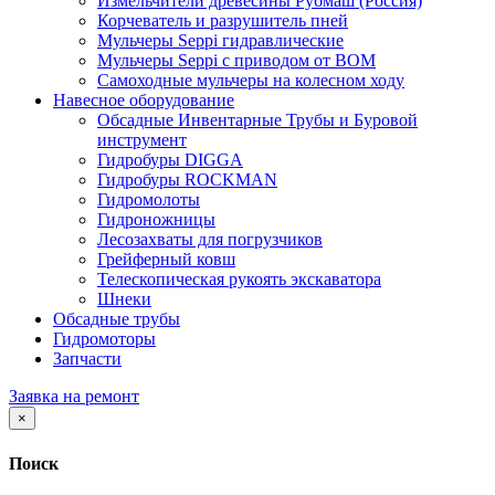
Измельчители древесины Рубмаш (Россия)
Корчеватель и разрушитель пней
Мульчеры Seppi гидравлические
Мульчеры Seppi с приводом от ВОМ
Самоходные мульчеры на колесном ходу
Навесное оборудование
Обсадные Инвентарные Трубы и Буровой
инструмент
Гидробуры DIGGA
Гидробуры ROCKMAN
Гидромолоты
Гидроножницы
Лесозахваты для погрузчиков
Грейферный ковш
Телескопическая рукоять экскаватора
Шнеки
Обсадные трубы
Гидромоторы
Запчасти
Заявка на ремонт
×
Поиск