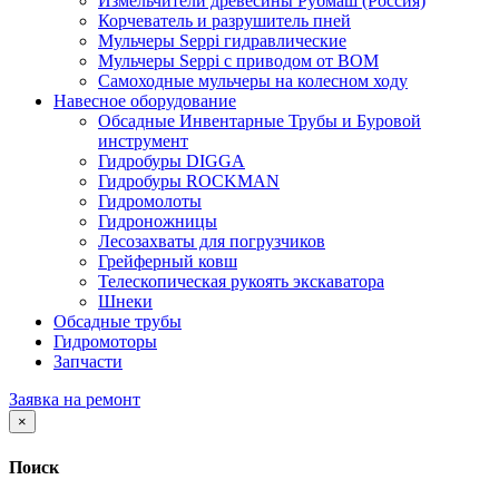
Измельчители древесины Рубмаш (Россия)
Корчеватель и разрушитель пней
Мульчеры Seppi гидравлические
Мульчеры Seppi с приводом от ВОМ
Самоходные мульчеры на колесном ходу
Навесное оборудование
Обсадные Инвентарные Трубы и Буровой
инструмент
Гидробуры DIGGA
Гидробуры ROCKMAN
Гидромолоты
Гидроножницы
Лесозахваты для погрузчиков
Грейферный ковш
Телескопическая рукоять экскаватора
Шнеки
Обсадные трубы
Гидромоторы
Запчасти
Заявка на ремонт
×
Поиск