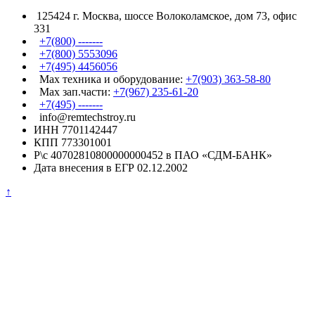
125424 г. Москва, шоссе Волоколамское, дом 73, офис
331
+7(800) -------
+7(800) 5553096
+7(495) 4456056
Max техника и оборудование:
+7(903) 363-58-80
Max зап.части:
+7(967) 235-61-20
+7(495) -------
info@remtechstroy.ru
ИНН 7701142447
КПП 773301001
Р\с 40702810800000000452 в ПАО «СДМ-БАНК»
Дата внесения в ЕГР 02.12.2002
↑