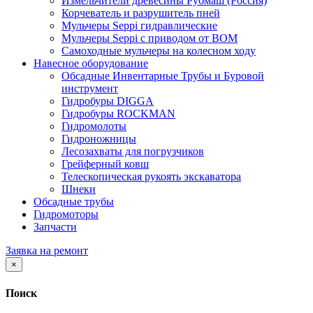
Измельчители древесины Рубмаш (Россия)
Корчеватель и разрушитель пней
Мульчеры Seppi гидравлические
Мульчеры Seppi с приводом от ВОМ
Самоходные мульчеры на колесном ходу
Навесное оборудование
Обсадные Инвентарные Трубы и Буровой
инструмент
Гидробуры DIGGA
Гидробуры ROCKMAN
Гидромолоты
Гидроножницы
Лесозахваты для погрузчиков
Грейферный ковш
Телескопическая рукоять экскаватора
Шнеки
Обсадные трубы
Гидромоторы
Запчасти
Заявка на ремонт
×
Поиск