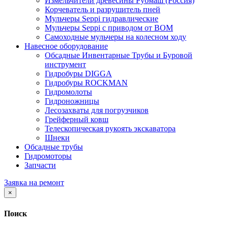
Измельчители древесины Рубмаш (Россия)
Корчеватель и разрушитель пней
Мульчеры Seppi гидравлические
Мульчеры Seppi с приводом от ВОМ
Самоходные мульчеры на колесном ходу
Навесное оборудование
Обсадные Инвентарные Трубы и Буровой
инструмент
Гидробуры DIGGA
Гидробуры ROCKMAN
Гидромолоты
Гидроножницы
Лесозахваты для погрузчиков
Грейферный ковш
Телескопическая рукоять экскаватора
Шнеки
Обсадные трубы
Гидромоторы
Запчасти
Заявка на ремонт
×
Поиск