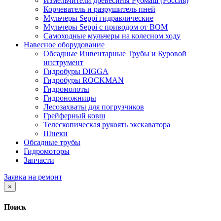
Измельчители древесины Рубмаш (Россия)
Корчеватель и разрушитель пней
Мульчеры Seppi гидравлические
Мульчеры Seppi с приводом от ВОМ
Самоходные мульчеры на колесном ходу
Навесное оборудование
Обсадные Инвентарные Трубы и Буровой
инструмент
Гидробуры DIGGA
Гидробуры ROCKMAN
Гидромолоты
Гидроножницы
Лесозахваты для погрузчиков
Грейферный ковш
Телескопическая рукоять экскаватора
Шнеки
Обсадные трубы
Гидромоторы
Запчасти
Заявка на ремонт
×
Поиск