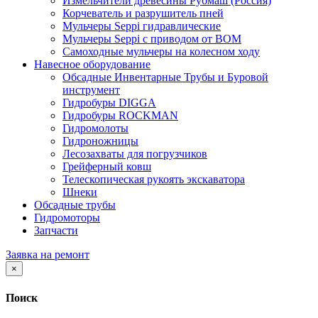
Измельчители древесины Рубмаш (Россия)
Корчеватель и разрушитель пней
Мульчеры Seppi гидравлические
Мульчеры Seppi с приводом от ВОМ
Самоходные мульчеры на колесном ходу
Навесное оборудование
Обсадные Инвентарные Трубы и Буровой
инструмент
Гидробуры DIGGA
Гидробуры ROCKMAN
Гидромолоты
Гидроножницы
Лесозахваты для погрузчиков
Грейферный ковш
Телескопическая рукоять экскаватора
Шнеки
Обсадные трубы
Гидромоторы
Запчасти
Заявка на ремонт
×
Поиск