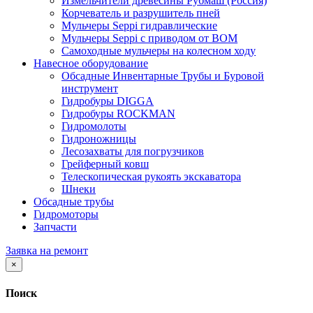
Измельчители древесины Рубмаш (Россия)
Корчеватель и разрушитель пней
Мульчеры Seppi гидравлические
Мульчеры Seppi с приводом от ВОМ
Самоходные мульчеры на колесном ходу
Навесное оборудование
Обсадные Инвентарные Трубы и Буровой
инструмент
Гидробуры DIGGA
Гидробуры ROCKMAN
Гидромолоты
Гидроножницы
Лесозахваты для погрузчиков
Грейферный ковш
Телескопическая рукоять экскаватора
Шнеки
Обсадные трубы
Гидромоторы
Запчасти
Заявка на ремонт
×
Поиск