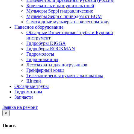
Измельчители древесины Рубмаш (Россия)
Корчеватель и разрушитель пней
Мульчеры Seppi гидравлические
Мульчеры Seppi с приводом от ВОМ
Самоходные мульчеры на колесном ходу
Навесное оборудование
Обсадные Инвентарные Трубы и Буровой
инструмент
Гидробуры DIGGA
Гидробуры ROCKMAN
Гидромолоты
Гидроножницы
Лесозахваты для погрузчиков
Грейферный ковш
Телескопическая рукоять экскаватора
Шнеки
Обсадные трубы
Гидромоторы
Запчасти
Заявка на ремонт
×
Поиск