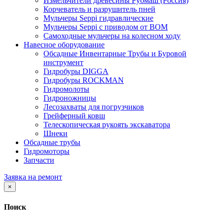
Измельчители древесины Рубмаш (Россия)
Корчеватель и разрушитель пней
Мульчеры Seppi гидравлические
Мульчеры Seppi с приводом от ВОМ
Самоходные мульчеры на колесном ходу
Навесное оборудование
Обсадные Инвентарные Трубы и Буровой
инструмент
Гидробуры DIGGA
Гидробуры ROCKMAN
Гидромолоты
Гидроножницы
Лесозахваты для погрузчиков
Грейферный ковш
Телескопическая рукоять экскаватора
Шнеки
Обсадные трубы
Гидромоторы
Запчасти
Заявка на ремонт
×
Поиск