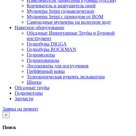
Измельчители древесины Рубмаш (Россия)
Корчеватель и разрушитель пней
Мульчеры Seppi гидравлические
Мульчеры Seppi с приводом от ВОМ
Самоходные мульчеры на колесном ходу
Навесное оборудование
Обсадные Инвентарные Трубы и Буровой
инструмент
Гидробуры DIGGA
Гидробуры ROCKMAN
Гидромолоты
Гидроножницы
Лесозахваты для погрузчиков
Грейферный ковш
Телескопическая рукоять экскаватора
Шнеки
Обсадные трубы
Гидромоторы
Запчасти
Заявка на ремонт
×
Поиск