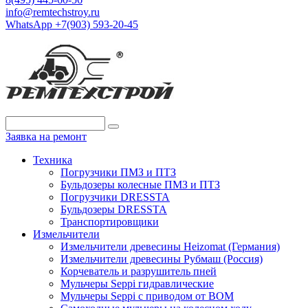
info@remtechstroy.ru
WhatsApp +7(903) 593-20-45
Заявка на ремонт
Техника
Погрузчики ПМЗ и ПТЗ
Бульдозеры колесные ПМЗ и ПТЗ
Погрузчики DRESSTA
Бульдозеры DRESSTA
Транспортировщики
Измельчители
Измельчители древесины Heizomat (Германия)
Измельчители древесины Рубмаш (Россия)
Корчеватель и разрушитель пней
Мульчеры Seppi гидравлические
Мульчеры Seppi с приводом от ВОМ