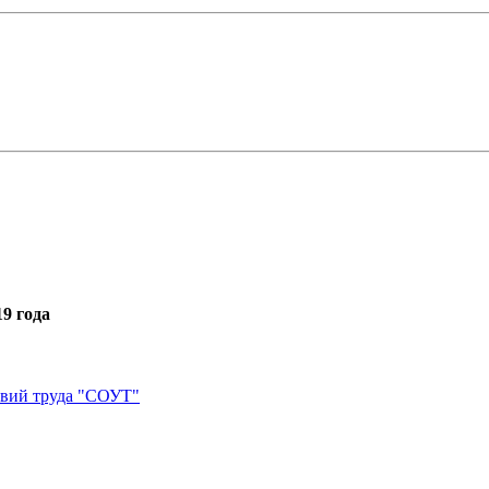
9 года
овий труда "СОУТ"