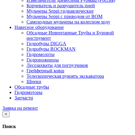
Измельчители древесины Рубмаш (Россия)
Корчеватель и разрушитель пней
Мульчеры Seppi гидравлические
Мульчеры Seppi с приводом от ВОМ
Самоходные мульчеры на колесном ходу
Навесное оборудование
Обсадные Инвентарные Трубы и Буровой
инструмент
Гидробуры DIGGA
Гидробуры ROCKMAN
Гидромолоты
Гидроножницы
Лесозахваты для погрузчиков
Грейферный ковш
Телескопическая рукоять экскаватора
Шнеки
Обсадные трубы
Гидромоторы
Запчасти
Заявка на ремонт
×
Поиск