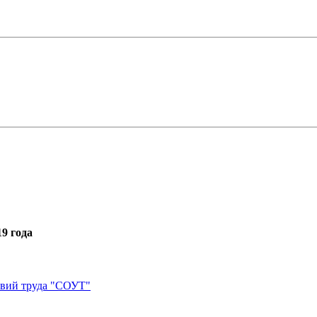
9 года
овий труда "СОУТ"