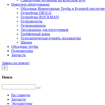
Самоходные мульчеры на колесном ходу
Навесное оборудование
Обсадные Инвентарные Трубы и Буровой инструме
Гидробуры DIGGA
Гидробуры ROCKMAN
Гидромолоты
Гидроножницы
Лесозахваты для погрузчиков
Грейферный ковш
Телескопическая рукоять экскаватора
Шнеки
Обсадные трубы
Гидромоторы
Запчасти
Заявка на ремонт
×
Поиск
На главную
Запчасти
Экскаваторы