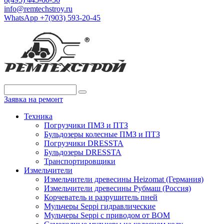
info@remtechstroy.ru
WhatsApp +7(903) 593-20-45
Заявка на ремонт
Техника
Погрузчики ПМЗ и ПТЗ
Бульдозеры колесные ПМЗ и ПТЗ
Погрузчики DRESSTA
Бульдозеры DRESSTA
Транспортировщики
Измельчители
Измельчители древесины Heizomat (Германия)
Измельчители древесины Рубмаш (Россия)
Корчеватель и разрушитель пней
Мульчеры Seppi гидравлические
Мульчеры Seppi с приводом от ВОМ