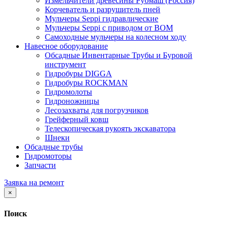
Измельчители древесины Рубмаш (Россия)
Корчеватель и разрушитель пней
Мульчеры Seppi гидравлические
Мульчеры Seppi с приводом от ВОМ
Самоходные мульчеры на колесном ходу
Навесное оборудование
Обсадные Инвентарные Трубы и Буровой
инструмент
Гидробуры DIGGA
Гидробуры ROCKMAN
Гидромолоты
Гидроножницы
Лесозахваты для погрузчиков
Грейферный ковш
Телескопическая рукоять экскаватора
Шнеки
Обсадные трубы
Гидромоторы
Запчасти
Заявка на ремонт
×
Поиск